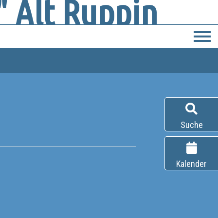
 Alt Ruppin
Suche
Kalender
6