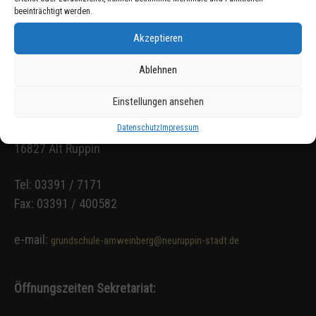
beeinträchtigt werden.
Akzeptieren
Ablehnen
Kontakt:
Einstellungen ansehen
Grundschule Alt Ruppin
Am Weinberg 1
Datenschutz
Impressum
16827 Alt Ruppin
Tel: 03391 / 7171
Fax: 03391 / 400582
e-mail:
grundschule-amweinberg@neuruppin-stadt.de
Öffnungszeiten Sekretariat: