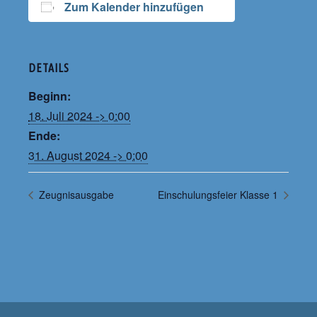
Zum Kalender hinzufügen
Endgeräte ab SJ 25-26
Arbeitsgemeinschaften
Kooperationspartner
Kontakt
Kommunikation per E-Mail
Schule für Gemeinsames Lernen
DETAILS
Beginn:
Schulsozialarbeit
Förderangebote
18. Juli 2024 -> 0:00
Gremien
Lesende Schule
Ende:
31. August 2024 -> 0:00
Schulgeschichte
Gesunde und bewegte Schule
Zeugnisausgabe
Einschulungsfeier Klasse 1
Musikorientierung