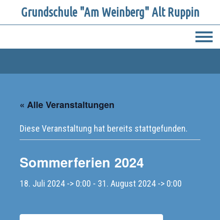
Grundschule "Am Weinberg" Alt Ruppin
Startseite
Kalender
News für Eltern
« Alle Veranstaltungen
Unsere Schule
Diese Veranstaltung hat bereits stattgefunden.
Schulprogramm
Unterricht
Sommerferien 2024
Unterrichts- und Pausenzeiten
Schülerarbeiten
Schulrundgang
Schulflyer
18. Juli 2024 -> 0:00
-
31. August 2024 -> 0:00
Digitale Lernangebote
Schülerarbeiten
Schulporträt
Schulteam
Partner
Hausordnung/ Nutzungsordnung digitale
Schulcloud Brandenburg
Leitbild und Leitsatz
Förderverein
Formularbox