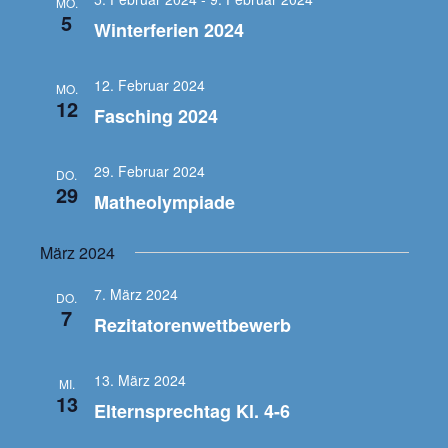
MO.
5
Winterferien 2024
Endgeräte ab SJ 25-26
Arbeitsgemeinschaften
Kooperationspartner
Kontakt
12. Februar 2024
Kommunikation per E-Mail
Schule für Gemeinsames Lernen
MO.
12
Fasching 2024
Schulsozialarbeit
Förderangebote
29. Februar 2024
DO.
Gremien
Lesende Schule
29
Matheolympiade
Schulgeschichte
Gesunde und bewegte Schule
März 2024
Musikorientierung
7. März 2024
DO.
7
Rezitatorenwettbewerb
13. März 2024
MI.
13
Elternsprechtag Kl. 4-6