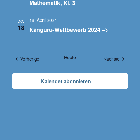
Mathematik, Kl. 3
18. April 2024
DO.
18
Känguru-Wettbewerb 2024 –>
Heute
Veranstaltungen
Veranstal
Vorherige
Nächste
Kalender abonnieren